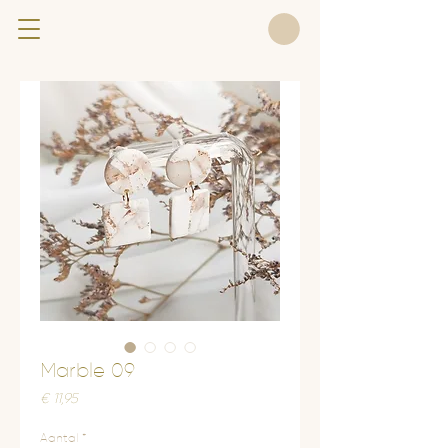
Marble 09
Prijs
€ 11,95
Aantal
*