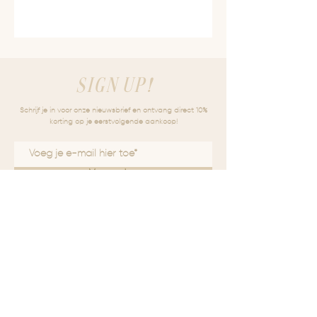
kan geluk aantrekken en zou helpen
Weegschaal
om negatieve emoties en irritatie
makkelijker los te laten. Ook
stimuleert Jade het bedenken van
nieuwe ideeën en het daadwerkelijk
SIGN UP!
uitvoeren ervan. De steen bevordert
liefde, verzorging en tolerantie.
Schrijf je in voor onze nieuwsbrief en ontvang direct 10%
korting op je eerstvolgende aankoop!
Verzenden
HOME
OVER FUDO
SHOP
EDELSTENEN
CONTACT
FAQ
SOORTEN EDELSTENEN