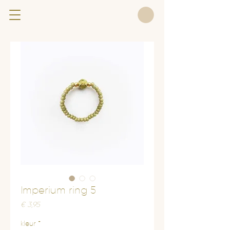
Imperium ring 5
Prijs
€ 3,95
kleur
*