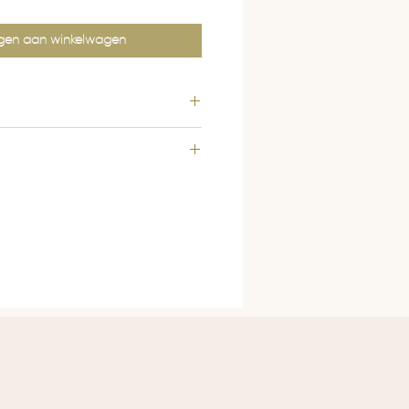
gen aan winkelwagen
Fudo Jewelry zijn gemaakt van
 kralen en transparant elastiek.
ndgemaakt, zorg dat je sieraden
ld en op een goede plek