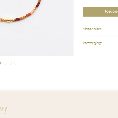
toevoe
Materialen:
Miyuki kralen
Verzorging:
Transparant elastiek
Handgemaakt
De armbandjes van 
hoogwaardige miyuki
De sieraden zijn ha
voorzichtig behande
opbergt.
P!