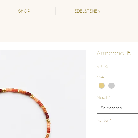
SHOP
EDELSTENEN
Armband 15
Prijs
€ 9,95
kleur
*
Maat
*
Selecteren
Aantal
*