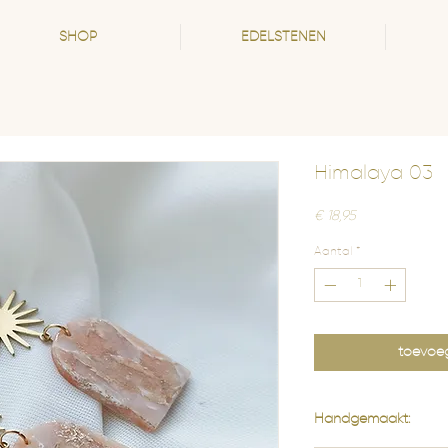
SHOP
EDELSTENEN
Himalaya 03
Prijs
€ 18,95
Aantal
*
toevoe
Handgemaakt: