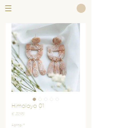
Himalaya 01
Prijs
€ 22,95
Aantal
*