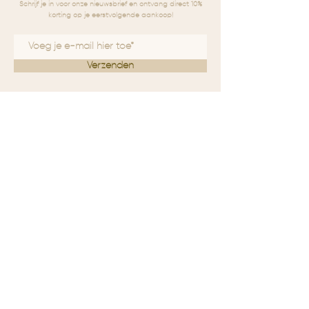
Schrijf je in voor onze nieuwsbrief en ontvang direct 10%
korting op je eerstvolgende aankoop!
Verzenden
HOME
OVER FUDO
SHOP
EDELSTENEN
CONTACT
FAQ
SOORTEN EDELSTENEN
PRIVACYBELEID
VERZENDEN & RETOURNEREN
ALGEMENE VOORWAARDEN
VERKOOPPUNTEN
REVIEW
KVK: 80604196