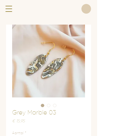
Grey Marble 03
Prijs
€ 15,95
Aantal
*